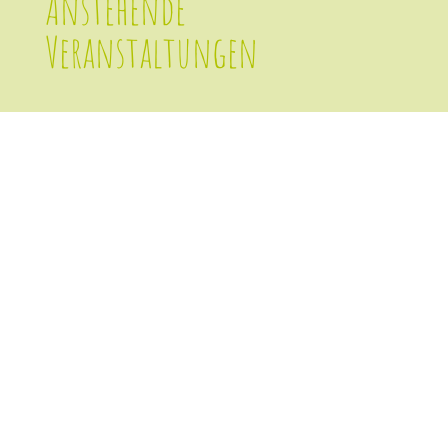
Anstehende
Veranstaltungen
13 . AUG. 2026
Köln, Dünnwald
DONNERSTAG
Jubiläumsveranstaltung:
Ferientag im Sommerwald
Kunstfelder Straße 110, 51069 Köln
DETAILS