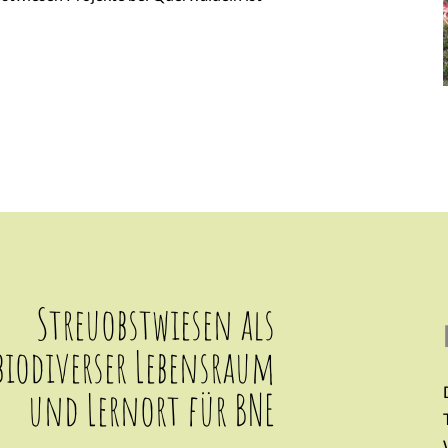
Streuobstwiesen als
biodiverser Lebensraum
und Lernort für BNE