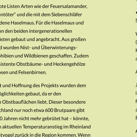
te Listen Arten wie der Feuersalamander,
ntöter“ und die mit dem Siebenschläfer
dene Haselmaus. Für die Haselmaus und
n den beiden intergenerationellen
sten gebaut und angebracht. Aus großen
nd wurden Nist- und Überwinterungs-
phibien und Wildbienen geschaffen. Zudem
esistente Obstbäume- und Heckengehölze
osen und Felsenbirnen.
t und Hoffnung des Projekts wurden dem
glichkeiten gebaut, da er den
 Obstbauflächen liebt. Dieser besondere
chland nur noch etwa 600 Brutpaare gibt
0 Jahren nicht mehr gebrütet hat – könnte,
om aktuellen Temperaturanstieg im Rheinland
Brutvogel zurück in die Region kommen. Wenn