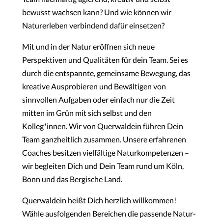
bewusst wachsen kann? Und wie können wir
Naturerleben verbindend dafür einsetzen?
Mit
und
in
der
Natur
eröffnen
sich
neue
Perspektiven
und
Qualitäten für dein Team. Sei es
durch die entspannte, gemeinsame Bewegung, das
kreative Ausprobieren und Bewältigen von
sinnvollen Aufgaben oder einfach nur die Zeit
mitten im Grün mit sich selbst und den
Kolleg*innen. Wir von Querwaldein führen Dein
Team
ganzheitlich
zusammen.
Unsere
erfahrenen
Coaches
besitzen
vielfältige
Naturkompetenzen
–
wir
begleiten Dich
und
Dein
Team
rund
um
Köln,
Bonn
und
das
Bergische Land.
Querwaldein
heißt
Dich
herzlich
willkommen!
Wähle
aus
folgenden
Bereichen
die
passende
Natur-