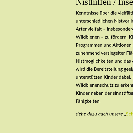
Nisthilfen / Ins
Kenntnisse über die vielfä
unterschiedlichen Nistvorli
Artenvielfalt – insbesonde
Wildbienen – zu fördern. K
Programmen und Aktionen da
zunehmend versiegelter Fl
Nistmöglichkeiten und das 
wird die Bereitstellung gee
unterstützen Kinder dabei,
Wildbienenschutz zu erkenn
Kinder neben der sinnstift
Fähigkeiten.
siehe dazu auch unsere
„
Sc