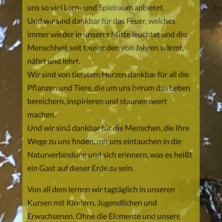
uns so viel Lern- und Spielraum anbietet.
Und wir sind dankbar für das Feuer, welches
immer wieder in unserer Mitte leuchtet und die
Menschheit seit tausenden von Jahren wärmt,
nährt und lehrt.
Wir sind von tiefstem Herzen dankbar für all die
Pflanzen und Tiere, die um uns herum das Leben
bereichern, inspirieren und staunenswert
machen.
Und wir sind dankbar für die Menschen, die Ihre
Wege zu uns finden, mit uns eintauchen in die
Naturverbindung und sich erinnern, was es heißt
ein Gast auf dieser Erde zu sein.
Von all dem lernen wir tagtäglich in unseren
Kursen mit Kindern, Jugendlichen und
Erwachsenen. Ohne die Elemente und unsere