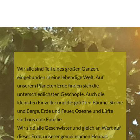
Wir alle sind Teil eines großen Ganzen,
eingebunden in eine lebendige Welt. Auf
unserem Planeten Erde finden sich die
unterschiedlichsten Geschöpfe. Auch die
kleinsten Einzeller und die größten Bäume, Steine
und Berge, Erde und Feuer, Ozeane und Lüfte
sind uns eine Familie.
Wir sind alle Geschwister und gleich an Wert auf
dieser Erde, unserer gemeinsamen Heimat.