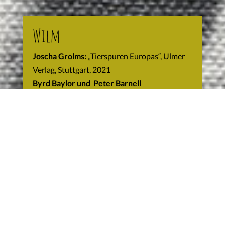
Wilm
Joscha Grolms:
„Tierspuren Europas“, Ulmer
Verlag, Stuttgart, 2021
Byrd Baylor und Peter Barnell
(Illustrationen):
„The Other Way to Listen“,
Simon & Schuster, Alladin Paperbacks, 1997
AusgeCO2hlt, Wilm Görlich und andere:
„Jenseits von Hoffnung und Zweifel“, Unrast
Verlag, Münster 2021