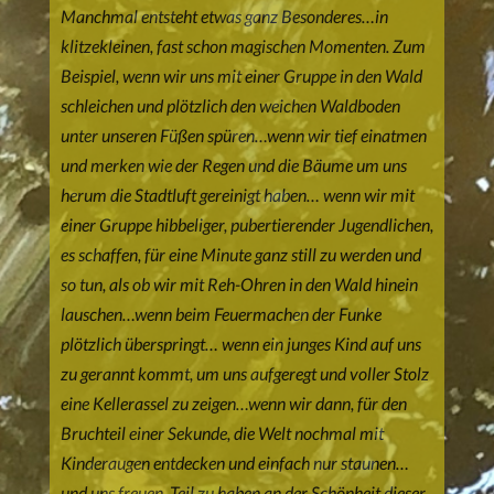
Manchmal entsteht etwas ganz Besonderes…in
klitzekleinen, fast schon magischen Momenten. Zum
Beispiel, wenn wir uns mit einer Gruppe in den Wald
schleichen und plötzlich den weichen Waldboden
unter unseren Füßen spüren…wenn wir tief einatmen
und merken wie der Regen und die Bäume um uns
herum die Stadtluft gereinigt haben… wenn wir mit
einer Gruppe hibbeliger, pubertierender Jugendlichen,
es schaffen, für eine Minute ganz still zu werden und
so tun, als ob wir mit Reh-Ohren in den Wald hinein
lauschen…wenn beim Feuermachen der Funke
plötzlich überspringt… wenn ein junges Kind auf uns
zu gerannt kommt, um uns aufgeregt und voller Stolz
eine Kellerassel zu zeigen…wenn wir dann, für den
Bruchteil einer Sekunde, die Welt nochmal mit
Kinderaugen entdecken und einfach nur staunen…
und uns freuen, Teil zu haben an der Schönheit dieser