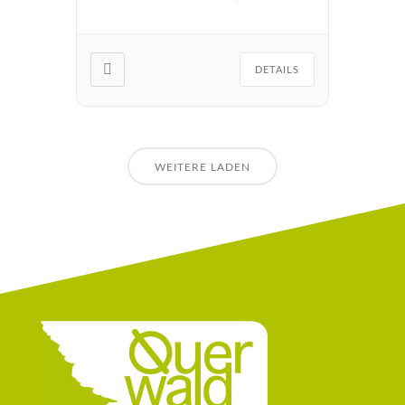
Multiplikator*innen motivieren,
sich mit BNE
auseinanderzusetzen. Gemeinsam
erfahren wir BNE ganz praktisch
DETAILS
und direkt in der Natur. Wir […]
WEITERE LADEN