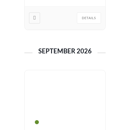
lernen uns unsichtbar […]
DETAILS
SEPTEMBER 2026
Fortbildung:
Leitungskompetenz
in der Urbanen
Naturerlebnispädagogik