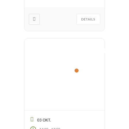
Gesundheit von uns Menschen
hat. Hinsichtlich frühkindlicher
Selbstbildungspotenziale bietet
die Natur […]
DETAILS
Jubiläumsveranstaltung:
Auszeit im
Herbstwald
Wir spazieren durch den
herbstlichen Brücker Wald und
gehen über Wahrnehmungs- und
Naturerfahrungsübungen in
Verbindung mit der Natur, uns
selbst und der Gruppe. Im Kreis
03 OKT.
tauschen wir uns über unser